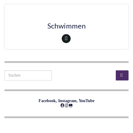
Schwimmen
Search for:
Facebook, Instagram, YouTube
Facebook
Instagram
YouTube