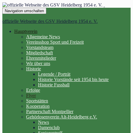
Navigation umschalten
offizielle Webseite des GSV Heidelberg 1954 e. V.
Hauptverein
Allgemeine News
Vereinsshop Sport und Freizeit
Vorstandsteam
Mitgliedschaft
Ehrenmitglieder
Wir über uns
Historie
Legende / Porträt
Historie Vorstände seit 1954 bis heute
Historie Fussball
Erfolge
Flyer
Sportstätten
Kooperation
Partnerschaft Montpellier
Gehörlosenverein Alt-Heidelberg e.V.
News
Damenclub
Seniorentreff