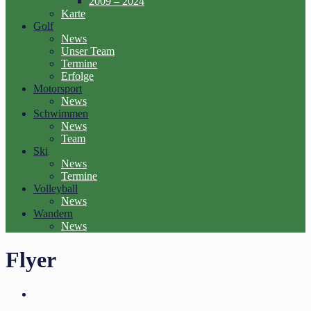
2009 – 2024
Karte
Golf
News
Unser Team
Termine
Erfolge
Motorsport
News
Schwimmen
News
Team
Ski
News
Termine
Volleyball
News
Wandern
News
Flyer