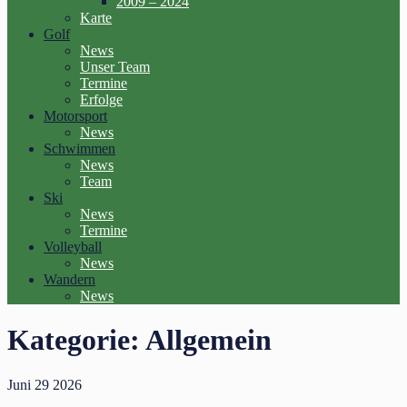
2009 – 2024
Karte
Golf
News
Unser Team
Termine
Erfolge
Motorsport
News
Schwimmen
News
Team
Ski
News
Termine
Volleyball
News
Wandern
News
Kategorie:
Allgemein
Juni
29
2026