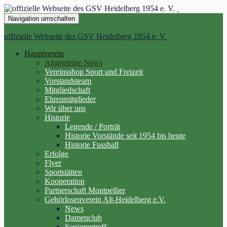
Navigation umschalten
offizielle Webseite des GSV Heidelberg 1954 e. V.
Hauptverein
Allgemeine News
Vereinsshop Sport und Freizeit
Vorstandsteam
Mitgliedschaft
Ehrenmitglieder
Wir über uns
Historie
Legende / Porträt
Historie Vorstände seit 1954 bis heute
Historie Fussball
Erfolge
Flyer
Sportstätten
Kooperation
Partnerschaft Montpellier
Gehörlosenverein Alt-Heidelberg e.V.
News
Damenclub
Seniorentreff