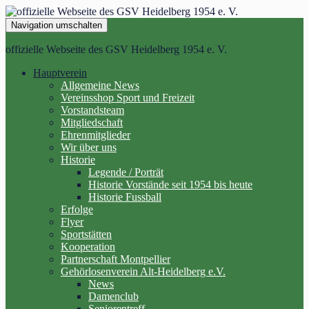
Navigation umschalten
offizielle Webseite des GSV Heidelberg 1954 e. V.
Hauptverein
Allgemeine News
Vereinsshop Sport und Freizeit
Vorstandsteam
Mitgliedschaft
Ehrenmitglieder
Wir über uns
Historie
Legende / Porträt
Historie Vorstände seit 1954 bis heute
Historie Fussball
Erfolge
Flyer
Sportstätten
Kooperation
Partnerschaft Montpellier
Gehörlosenverein Alt-Heidelberg e.V.
News
Damenclub
Seniorentreff