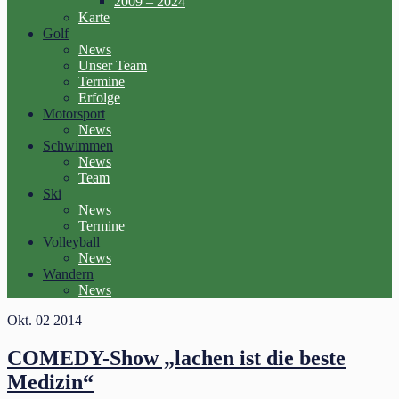
2009 – 2024
Karte
Golf
News
Unser Team
Termine
Erfolge
Motorsport
News
Schwimmen
News
Team
Ski
News
Termine
Volleyball
News
Wandern
News
Okt.
02
2014
COMEDY-Show „lachen ist die beste
Medizin“